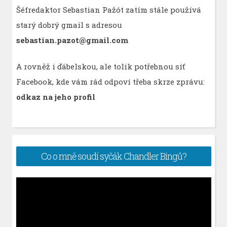
Šéfredaktor Sebastian Pažót zatím stále používá
starý dobrý gmail s adresou
sebastian.pazot@gmail.com
A rovněž i ďábelskou, ale tolik potřebnou síť
Facebook, kde vám rád odpoví třeba skrze zprávu:
odkaz na jeho profil
Co o mně soudí syčák Chandler Bingů?
Video
přehrávač