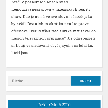
hráč. V posledních letech snad
nejpoužívanější slova v tuzemských reality
show. Kdo je nemá ve své slovní zásobě, jako
by nežil. Bez nich to zkrátka není to pravé
ořechové. Odkud však tato slůvka vítr zavál do
našich televizních přijímačů? Již odnepaměti
si libuji ve sledování obyčejných smrtelníků,
kteří jsou…
Vyhledávání
Pažótí Oskaři 2020