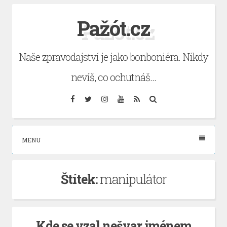
Skip
Pažót.cz
to
content
Naše zpravodajství je jako bonboniéra. Nikdy
nevíš, co ochutnáš…
Facebook
Twitter
Instagram
YouTube
RSS
Search
MENU
Štítek:
manipulátor
Kde se vzal nešvar jménem