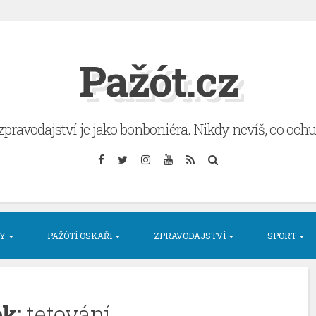
Pažót.cz
zpravodajství je jako bonboniéra. Nikdy nevíš, co och
Facebook
Twitter
Instagram
YouTube
RSS
Search
LY
PAŽÓTÍ OSKAŘI
ZPRAVODAJSTVÍ
SPORT
ek:
tetování