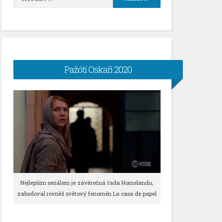
Pažótí Oskaři 2020
Nejlepším seriálem je závěrečná řada Homelandu,
zabodoval rovněž světový fenomén La casa de papel